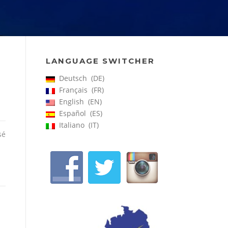
LANGUAGE SWITCHER
Deutsch
DE
Français
FR
English
EN
Español
ES
Italiano
IT
sé