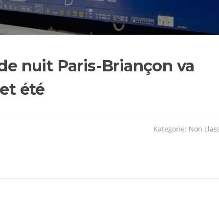
 de nuit Paris-Briançon va
et été
Kategorie:
Non clas