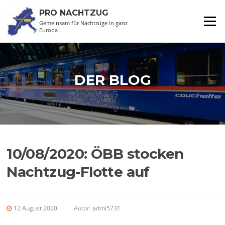
Zum
PRO NACHTZUG
Inhalt
Menü
Gemeinsam für Nachtzüge in ganz
springen
Europa !
DER BLOG
10/08/2020: ÖBB stocken
Nachtzug-Flotte auf
12 August 2020
Autor:
admi5731